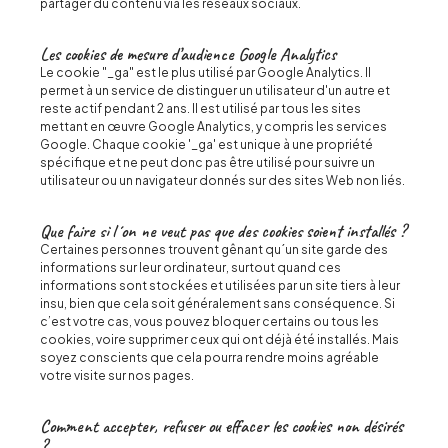
partager du contenu via les réseaux sociaux.
Les cookies de mesure d’audience Google Analytics
Le cookie "_ga" est le plus utilisé par Google Analytics. Il
permet à un service de distinguer un utilisateur d'un autre et
reste actif pendant 2 ans. Il est utilisé par tous les sites
mettant en œuvre Google Analytics, y compris les services
Google. Chaque cookie '_ga' est unique à une propriété
spécifique et ne peut donc pas être utilisé pour suivre un
utilisateur ou un navigateur donnés sur des sites Web non liés.
Que faire si l´on ne veut pas que des cookies soient installés ?
Certaines personnes trouvent gênant qu´un site garde des
informations sur leur ordinateur, surtout quand ces
informations sont stockées et utilisées par un site tiers à leur
insu, bien que cela soit généralement sans conséquence. Si
c’est votre cas, vous pouvez bloquer certains ou tous les
cookies, voire supprimer ceux qui ont déjà été installés. Mais
soyez conscients que cela pourra rendre moins agréable
votre visite sur nos pages.
Comment accepter, refuser ou effacer les cookies non désirés
?