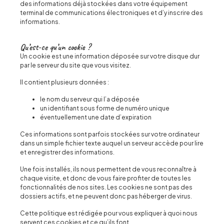
des informations déjà stockées dans votre équipement
terminal de communications électroniques et d’y inscrire des
informations.
Qu’est-ce qu’un cookie ?
Un cookie est une information déposée sur votre disque dur
par le serveur du site que vous visitez.
Il contient plusieurs données :
le nom du serveur qui l’a déposée
un identifiant sous forme de numéro unique
éventuellement une date d’expiration
Ces informations sont parfois stockées sur votre ordinateur
dans un simple fichier texte auquel un serveur accède pour lire
et enregistrer des informations.
Une fois installés, ils nous permettent de vous reconnaître à
chaque visite, et donc de vous faire profiter de toutes les
fonctionnalités de nos sites. Les cookies ne sont pas des
dossiers actifs, et ne peuvent donc pas héberger de virus.
Cette politique est rédigée pour vous expliquer à quoi nous
servent ces cookies et ce qu’ils font.