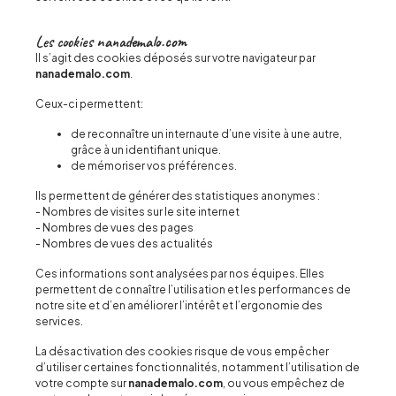
Les cookies
nanademalo.com
Il s’agit des cookies déposés sur votre navigateur par
nanademalo.com
.
Ceux-ci permettent:
de reconnaître un internaute d’une visite à une autre,
grâce à un identifiant unique.
de mémoriser vos préférences.
Ils permettent de générer des statistiques anonymes :
- Nombres de visites sur le site internet
- Nombres de vues des pages
- Nombres de vues des actualités
Ces informations sont analysées par nos équipes. Elles
permettent de connaître l’utilisation et les performances de
notre site et d’en améliorer l’intérêt et l’ergonomie des
services.
La désactivation des cookies risque de vous empêcher
d’utiliser certaines fonctionnalités, notamment l’utilisation de
votre compte sur
nanademalo.com
, ou vous empêchez de