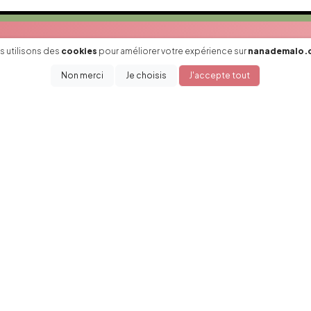
 utilisons des
cookies
pour améliorer votre expérience sur
nanademalo.
Non merci
Je choisis
J'accepte tout
ées et bons plans en avant-
Navigation
N
Accueil
E-shop
Actus