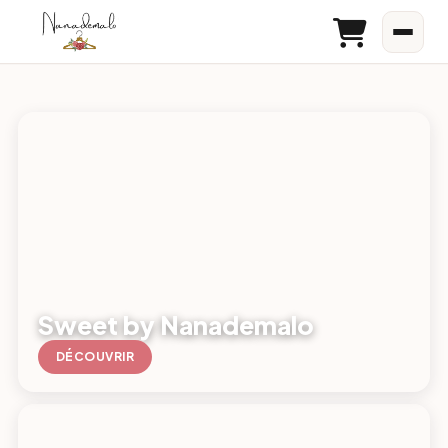
Sweet by Nanademalo
DÉCOUVRIR