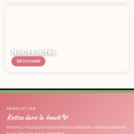
Nouveautés
DÉCOUVRIR
NEWSLETTER
Restez dans la
boucle
✨
Inscrivez-vous pour recevoir les nouveautés, ventes privées et
bons plans en avant-première.